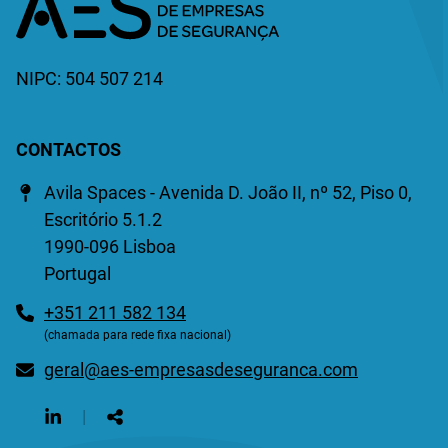
NIPC: 504 507 214
CONTACTOS
Morada
Avila Spaces - Avenida D. João II, nº 52, Piso 0,
Escritório 5.1.2
1990-096 Lisboa
Portugal
Telefone
+351 211 582 134
(chamada para rede fixa nacional)
E-
geral@aes-empresasdeseguranca.com
mail
Siga-
|
nos