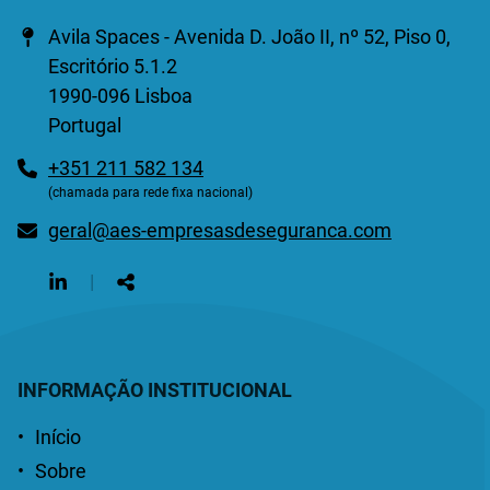
Morada
Avila Spaces - Avenida D. João II, nº 52, Piso 0,
Escritório 5.1.2
1990-096 Lisboa
Portugal
Telefone
+351 211 582 134
(chamada para rede fixa nacional)
E-
geral@aes-empresasdeseguranca.com
mail
Siga-
|
nos
Partilhar
na
Rede
INFORMAÇÃO INSTITUCIONAL
Início
Sobre