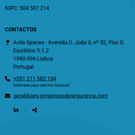
NIPC: 504 507 214
CONTACTOS
Morada
Avila Spaces - Avenida D. João II, nº 52, Piso 0,
Escritório 5.1.2
1990-096 Lisboa
Portugal
Telefone
+351 211 582 134
(chamada para rede fixa nacional)
E-
geral@aes-empresasdeseguranca.com
mail
Siga-
|
nos
Partilhar
na